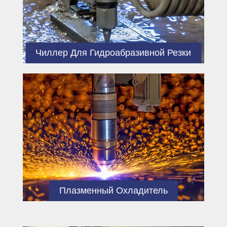
выдувное формование,
блистерная обработка, медицина,
свежесть, строительство,
механическое оборудование и
Чиллер Для Гидроабразивной Резки
многие другие отрасли и области.
Мы поддерживаем «целостность,
инновации и преданность»
концепции предприятия,
устойчивое развитие в течение
длительного времени, компания
рассматривает качество продукции
как жизнь, усиливаем управление
качеством, устанавливаем
«ориентированные на людей,
Плазменный Охладитель
непрерывные инновации,
стремление к совершенству и
создаем Беспроигрышная»