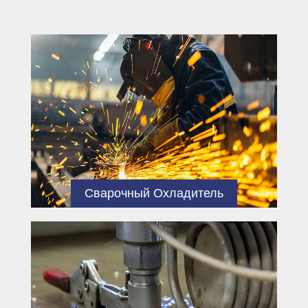
Винтовой чиллер; Спиральный
охладитель; Комплектный
охладитель; Промышленный
чиллер с воздушным
охлаждением; Портативный
охладитель; гликолевый
охладитель; Масляный
охладитель; технологический
охладитель, взрывозащищенный
охладитель и водяная градирня;
Они широко используются в
Сварочный Охладитель
производстве пластмасс,
электроники, химической
промышленности, химических
волокон, гальванических
покрытий, продуктов питания,
текстиля, одежды. печать,