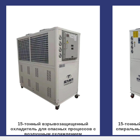
15-тонный взрывозащищенный
15-тонны
охладитель для опасных процессов с
спиральны
воздушным охлаждением