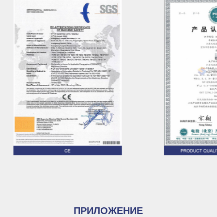
предприятиям привлекать
большое количество отличных
профессиональных талантов,
чтобы обеспечить высокое
качество продукции и
эффективность производства.
Благодаря первоклассному
качеству и превосходному
обслуживанию мы хорошо
приняты нашими клиентами.
Благодаря отличным
характеристикам и разумной цене
наша продукция хорошо продается
как дома, так и за рубежом.
Основная продукция:
Промышленный охладитель;
ПРИЛОЖЕНИЕ