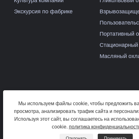
Культура компании
Гликольовый о
Экскурсия по фабрике
Взрывозащище
Пользовательс
Портативный 
Стационарный
Масляный охл
Мы используем файлы cookie, чтобы предложить в
просмотра, анализировать трафик сайта и персонализ
Используя этот сайт, вы соглашаетесь на использов
Авторские права
cookie.
политика конфиденциальност
Links
Отклонять
Принимать