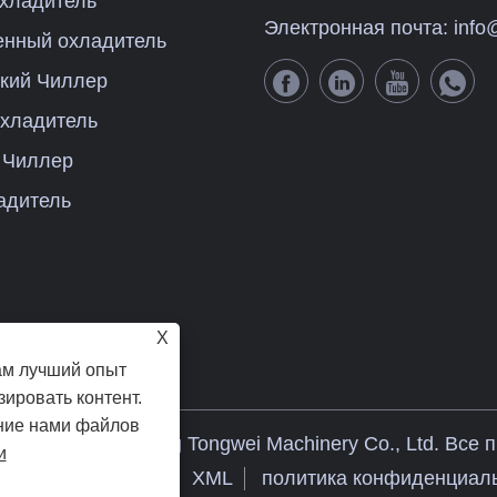
хладитель
Электронная почта:
info
нный охладитель
кий Чиллер
охладитель
 Чиллер
адитель
X
ам лучший опыт
ировать контент.
ание нами файлов
 © 2023 Guangdong Tongwei Machinery Co., Ltd. Все
и
Sitemap
RSS
XML
политика конфиденциал