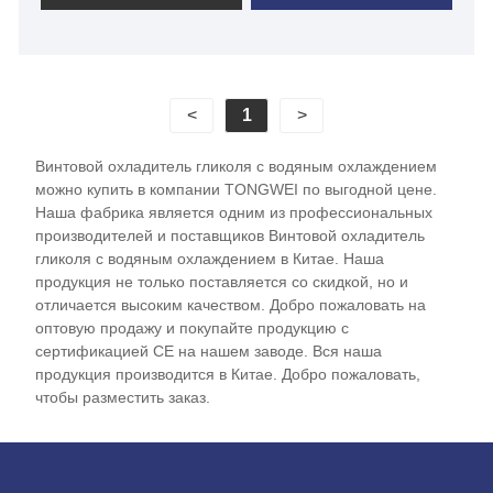
холодопроизводительностью от 80 кВт до 1500
кВт. Винтовой чиллер с гликолевым водяным
охлаждением оснащен винтовым компрессором
с хладагентом R404a, кожухотрубным
<
1
>
испарителем и конденсатором, контроллером
температуры с ПЛК Simenon, который широко
Винтовой охладитель гликоля с водяным охлаждением
используется на винодельческих, пивоваренных,
можно купить в компании TONGWEI по выгодной цене.
ликеро-водочных заводах, в процессе
Наша фабрика является одним из профессиональных
охлаждения при ферментации. У нас есть
производителей и поставщиков Винтовой охладитель
гликоля с водяным охлаждением в Китае. Наша
строгий контроль качества и сильные
продукция не только поставляется со скидкой, но и
возможности проектирования и производства.
отличается высоким качеством. Добро пожаловать на
Мы с нетерпением ждем возможности стать
оптовую продажу и покупайте продукцию с
вашим долгосрочным поставщиком винтовых
сертификацией CE на нашем заводе. Вся наша
чиллеров с гликолевым водяным охлаждением в
продукция производится в Китае. Добро пожаловать,
Китае.
чтобы разместить заказ.