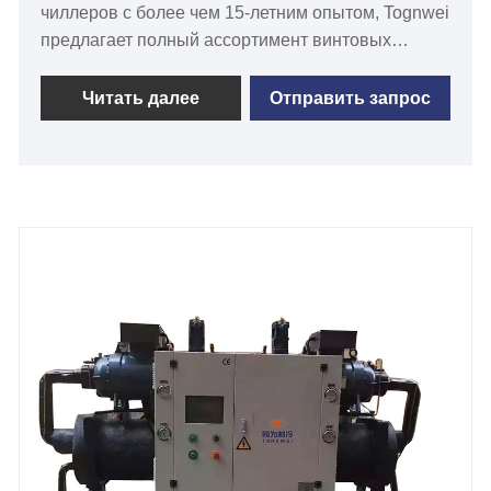
чиллеров с более чем 15-летним опытом, Tognwei
предлагает полный ассортимент винтовых
гликолевых чиллеров с водяным охлаждением
серии TW-WSL мощностью от 80 кВт до 1000 кВт
Читать далее
Отправить запрос
и диапазоном регулирования температуры
чиллера от -30 ℃ до +5 ℃. Промышленная
гликолевая система чиллера с водяным
охлаждением, винтовой чиллер с винтовым
компрессором, используемым хладагентом
R404a, кожухотрубным испарителем и
конденсатором, контроллером температуры
Simenon PLC, который широко используется на
пивоварнях, винодельнях, заводах по
производству сидра, а также спиртных напитках,
напитках, молочных продуктах. молоко,
йогуртницы, лаборатории, полупроводниковые,
медицинские, пилотные установки и некоторые
другие приложения, требующие точного и