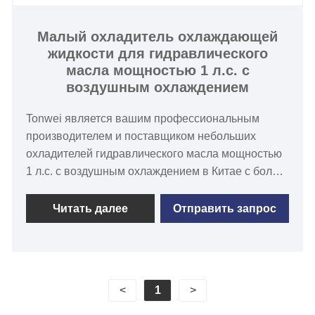
индивидуальному заказу)
Марка компрессора: Спиральный компрессор
Малый охладитель охлаждающей
жидкости для гидравлического
Panasonic
масла мощностью 1 л.с. с
Тип испарителя: змеевик в масляном баке из
воздушным охлаждением
нержавеющей стали (стандартный) /
пластинчатый тип из нержавеющей стали (по
Tonwei является вашим профессиональным
индивидуальному заказу)
производителем и поставщиком небольших
охладителей гидравлического масла мощностью
1 л.с. с воздушным охлаждением в Китае с более
чем 15-летним опытом работы. Этот небольшой
охладитель охлаждающей жидкости для
Читать далее
Отправить запрос
гидравлического масла мощностью 1 л.с./3 кВт
представляет собой надежный рабочий
охлаждающий агрегат для охлаждения
гидравлического и смазочного масла
<
1
>
обрабатывающих машин. Как профессиональный
производитель масляных охладителей, компания