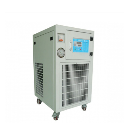
температуры для станков, которые повышают
точность обработки и долговечность машины.
Промышленный воздушно-гидравлический
охладитель масла оснащен пластинчатым
теплообменником из нержавеющей стали,
масляным баком и масляным насосом. На все
масляные охладители предоставляется гарантия
12 месяцев, любые проблемы, вызванные
дефекты самого чиллера, предлагаемое
обслуживание до устранения проблемы в рамках
гарантии. Мы с нетерпением ждем возможности
стать вашим долгосрочным поставщиком
промышленных масляных охладителей в Китае.
Охлаждающая способность: 1кВт-20кВт
Хладагент: Р22/Р407к/Р410а/Р134А/Р404а
Источник питания: 220-240 В/50 Гц/1 Ф
(стандарт)/208-480 В/60 Гц/3 Ф (по