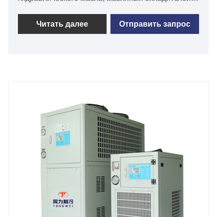
охладителей охлаждающей жидкости, систем
гидравлического охлаждения различной
Читать далее
Отправить запрос
охлаждающей мощности от 1 кВт до 20 кВт в
течение 15 лет, а также экспортирует множество
маслоохладителей и водоохладителей на
Филиппины. , Австралия, Новая Зеландия,
Малайзия, Сингапур, Индонезия, Чили, Мексика,
Бразилия, Аргентина, Колумбия, Южная Африка,
Нигерия, Саудовская Аравия, Египет, Дубай,
Испания, Италия и т. д. Промышленные
шпиндельные масляные охладители оснащены
пластинами из нержавеющей стали.
теплообменник, масляный бак и масляный насос.
Большинство промышленных охладителей
шпиндельного масла доступны для быстрой
доставки, и мы предлагаем отличную
послепродажную техническую поддержку, чтобы
обеспечить бесперебойную работу вашей