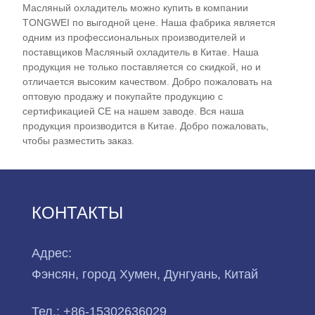
Масляный охладитель можно купить в компании
Tongwei предлагает полную линейку всех
TONGWEI по выгодной цене. Наша фабрика является
моделей масляных охладителей, включая
одним из профессиональных производителей и
охладители смазочного масла, охладители
поставщиков Масляный охладитель в Китае. Наша
продукция не только поставляется со скидкой, но и
гидравлического масла, портативные охладители
отличается высоким качеством. Добро пожаловать на
масла, устройства охлаждения масла и
оптовую продажу и покупайте продукцию с
погружные охладители масла. Мы можем
сертификацией CE на нашем заводе. Вся наша
предоставить лучшее послепродажное
продукция производится в Китае. Добро пожаловать,
обслуживание, гарантию и холодильную
чтобы разместить заказ.
установку хорошего качества. Мы надеемся стать
вашим долгосрочным поставщиком
маслоохладителей в Китае.
КОНТАКТЫ
Модель чиллера: TW-25APO
Охлаждающая мощность: 2,85 кВт (2451 ккал/ч)
Адрес:
при 50 Гц / 3,4 кВт (2941 ккал/ч) при 60 Гц
Фэнсян, город Хумен, Дунгуань, Китай
Хладагент: Р22/Р407к/Р410а/Р134А/Р404а
Источник питания: 220 В/50 Гц/1 фаза
Тел.:
+86-15302636029
(стандарт)/208-240 В/60 Гц/1 фаза (по