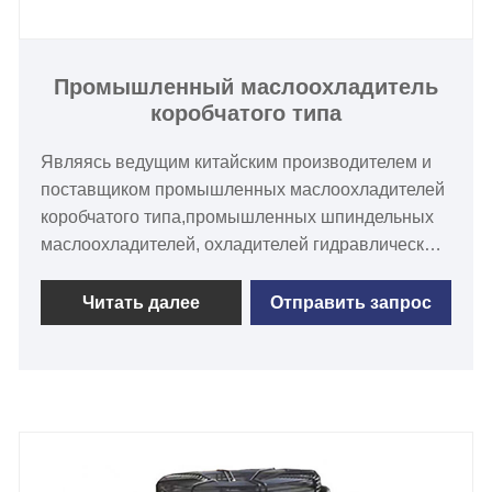
Промышленный маслоохладитель
коробчатого типа
Являясь ведущим китайским производителем и
поставщиком промышленных маслоохладителей
коробчатого типа,промышленных шпиндельных
маслоохладителей, охладителей гидравлического
масла, маслоохладителей, охладителей
охлаждающей жидкости, гидравлических систем
Читать далее
Отправить запрос
охлаждения с различной охлаждающей
способностью от 800 ккал/ч до 20000 ккал/ч в
соответствии с вашими требованиями к
охлаждению. спросу и экспортировало
множество промышленных маслоохладителей и
водоохладителей на Филиппины, в Австралию,
Новую Зеландию, Малайзию, Сингапур,