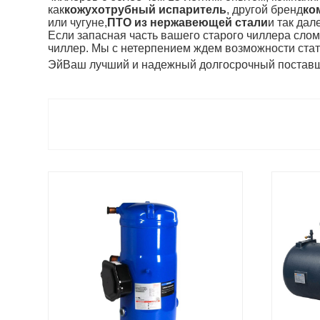
как
кожухотрубный испаритель
, другой бренд
ко
или чугуне,
ПТО из нержавеющей стали
и так дал
Если запасная часть вашего старого чиллера слом
чиллер. Мы с нетерпением ждем возможности стат
Эй
Ваш лучший и надежный долгосрочный поставщи