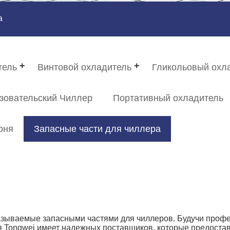
а
тель
Винтовой охладитель
Гликольовый охл
зовательский Чиллер
Портативный охладитель
рня
Запасные части для чиллера
азываемые запасными частями для чиллеров. Будучи про
я Tongwei имеет надежных поставщиков, которые предостав