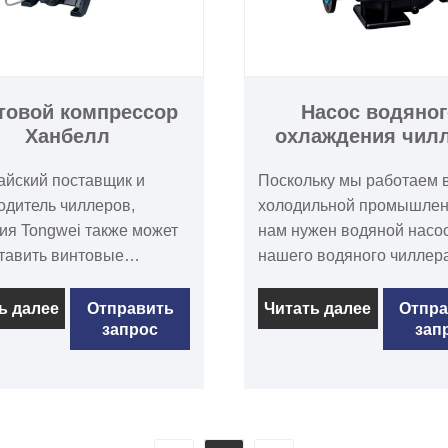
товой компрессор
Насос водяног
Ханбелл
охлаждения чил
тайский поставщик и
Поскольку мы работаем 
одитель чиллеров,
холодильной промышлен
ия Tongwei также может
нам нужен водяной насо
тавить винтовые
нашего водяного чиллер
ссоры Hanbell серии
водяной градирни, а мощ
интовые компрессоры
двигателя насоса водяно
ь далее
Отправить
Читать далее
Отпра
запрос
зап
адагента серии Hanbel
охлаждения чиллера
ступны в различных
варьируется от 0,37 кВт д
х производительностью
кВт из нержавеющей ста
о 500 тонн и
чугуна. Водяные насосы
одительностью от 118 до
используются во многих