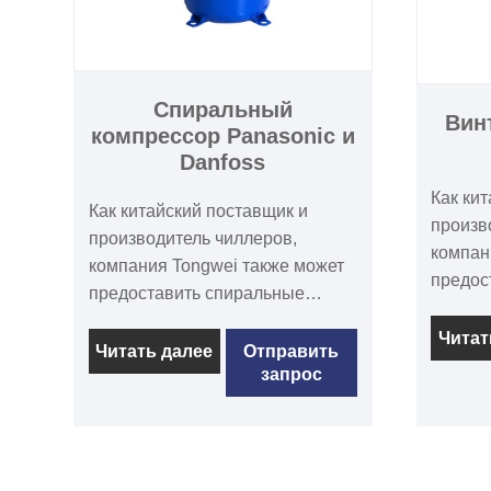
Спиральный
Вин
компрессор Panasonic и
Danfoss
Как ки
Как китайский поставщик и
произв
производитель чиллеров,
компан
компания Tongwei также может
предос
предоставить спиральные
компре
компрессоры Panasonic и
RC2. В
Читат
Danfoss. Спиральный
Читать далее
Отправить
для хл
запрос
компрессор хладагента
RC2 до
Panasonic серии C-SB/C-SC
моделя
доступен в различных моделях
от 25 д
производительностью от 1/2
произв
тонны до 25 тонн. Они