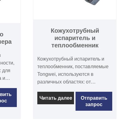
Кожухотрубный
о
испаритель и
лера
теплообменник
в
Кожухотрубный испаритель и
ности,
теплообменник, поставляемые
с для
Tongwei, используются в
а и
различных областях: от
ность
холодильной техники
го
вить
(испарители и конденсаторы,
Читать далее
Отправить
рос
запрос
подходящие для различных
о 37
типов хладагентов, таких как
ли или
R22, R134a, R410A, R407C,
 широко
R404a), до промышленного
применения (водяное