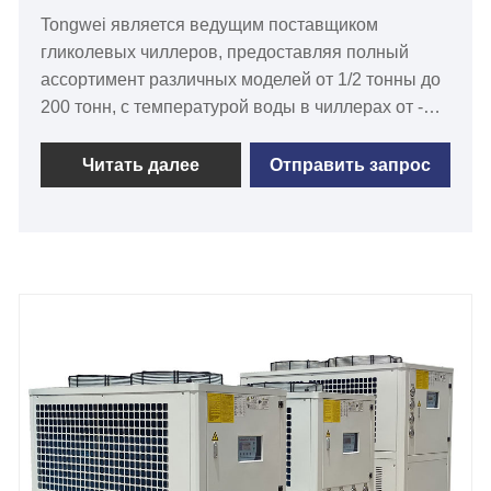
Tongwei является ведущим поставщиком
гликолевых чиллеров, предоставляя полный
ассортимент различных моделей от 1/2 тонны до
200 тонн, с температурой воды в чиллерах от -30
℃ до 5 ℃, а также гликолевые чиллеры с
воздушным охлаждением и гликолевые чиллеры
Читать далее
Отправить запрос
с водяным охлаждением для использование в
холодильной промышленности более 15 лет.
Система гликолевого охладителя обеспечивает
стабильную гликолевую охлаждающую жидкость,
которая используется в различных приложениях,
таких как: производство пива и охлаждение
резервуаров для брожения, винодельни,
резервуары для брайтинга, охладители сусла,
расфасовка, аварийное охлаждение, ликеро-
водочные заводы и т. д. Наша гликолевая
система охлаждения для винодельческих
предприятий оснащена Гарантия 12 месяцев,