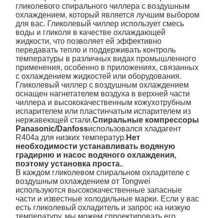
гликолевого спирального чиллера с воздушным
охлаждением, который является лучшим выбором
для вас. Гликолевый чиллер использует смесь
воды и гликоля в качестве охлаждающей
жидкости, что позволяет ей эффективно
передавать тепло и поддерживать контроль
температуры в различных видах промышленного
применения, особенно в приложениях, связанных
с охлаждением жидкостей или оборудования.
Гликолевый чиллер с воздушным охлаждением
оснащен нагнетателем воздуха в верхней части
чиллера и высококачественным кожухотрубным
испарителем или пластинчатым испарителем из
нержавеющей стали.
Спиральные компрессоры
Panasonic/Danfoss
использовался хладагент
R404a для низких температур.
Нет
необходимости устанавливать водяную
градирню и насос водяного охлаждения,
поэтому установка проста.
.
В каждом гликолевом спиральном охладителе с
воздушным охлаждением от Tongwei
используются высококачественные запасные
части и известные холодильные марки. Если у вас
есть гликолевый охладитель и запрос на низкую
температуру, мы можем спроектировать его