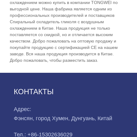
охлаждением можно купить в компании TONGWEI по
проектирования и производства. Мы с
выгодной цене. Наша фабрика является одним из
нетерпением ждем возможности стать вашим
профессиональных производителей и поставщиков
Спиральный охладитель гликоля с воздушным
долгосрочным поставщиком низкотемпературных
охлаждением в Китае. Наша продукция не только
гликолевых охладителей в Китае.
поставляется со скидкой, но и отличается высоким
качеством. Добро пожаловать на оптовую продажу и
Модель чиллера: TW-20AL
покупайте продукцию с сертификацией CE на нашем
Холодопроизводительность: 29,5 кВт (25370 ккал/
заводе. Вся наша продукция производится в Китае.
ч) при -5 ℃ / 26,4 кВт (22704 ккал/ч) при -10 ℃ /
Добро пожаловать, чтобы разместить заказ.
16,9 кВт (14534 ккал/ч) при -20 ℃ / 9,5 кВт (8170
ккал/ч) при -30 ℃
Хладагент: Экологически чистый R404a
КОНТАКТЫ
Источник питания: 380 В/50 Гц/3 Ф
(стандарт)/208-480 В/60 Гц/3 Ф (по
индивидуальному заказу)
Адрес:
Марка компрессора: Спиральный компрессор
Фэнсян, город Хумен, Дунгуань, Китай
Panasonic
Тип испарителя: Пластинчатый тип из
Тел.:
+86-15302636029
нержавеющей стали (стандартный) / кожух и