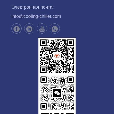
трубка по индивидуальному заказу)
Электронная почта:
info@cooling-chiller.com