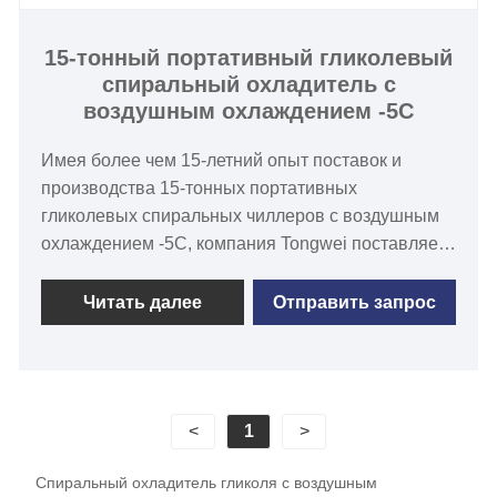
оболочка и трубка индивидуально)
15-тонный портативный гликолевый
спиральный охладитель с
воздушным охлаждением -5C
Имея более чем 15-летний опыт поставок и
производства 15-тонных портативных
гликолевых спиральных чиллеров с воздушным
охлаждением -5C, компания Tongwei поставляет
комплексное комплексное решение для всех
холодильных чиллеров для температурного
Читать далее
Отправить запрос
диапазона от -40 ℃ до 2 ℃,
холодопроизводительностью от 1 кВт до 1000 кВт.
Гликолевой охладитель широко используется на
винодельческих, пивоваренных, ликеро-
<
1
>
водочных заводах, в процессе охлаждения при
ферментации. У нас есть строгий контроль
Спиральный охладитель гликоля с воздушным
качества и сильные возможности