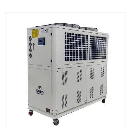
мы усовершенствовали наши проекты, чтобы
создать лучшую систему для ваших нужд
сегодня. Кроме того, мы предлагаем полную
настройку чиллеров ликероводочного завода,
чтобы соответствовать требованиям вашей
клиентской базы по мере роста вашего ликеро
-водочного завода. Мы с нетерпением ждем того,
чтобы стать вашим долгосрочным поставщиком
чиллеров по низкой температуре в Китае.
Охлаждающая способность: от 1 л.с. до 60 л.с.
Температура охлажденной воды: от -30 до 5 ℃
Хладагент: экологически чистый R404A
Питание: 380 В/50 Гц/3PH (стандарт)/208-480V/60
Гц/3PH (настраиваемое)
Бренд компрессора: Panasonic /Danfsoo Scroll
Compressor
Тип испарителя: тип пластины SS (стандарт) /