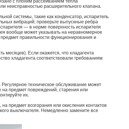
язано с плохим рассеиванием тепла
или неисправностью расширительного клапана.
ной системы, такие как конденсатор, испаритель
альных вибраций; проверьте выпускные ребра
 испарителя — в норме поверхность испарителя
инея вообще может указывать на неравномерное
а предмет правильности функционирования и
ь месяцев). Если окажется, что хладагента
чество хладагента соответствовали требованиям
 Регулярное техническое обслуживание может
у на предмет повреждений, старения или
онтируйте их.
, на предмет возгорания или окисления контактов
ского выключателя. Немедленно замените все