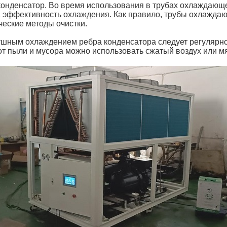
онденсатор. Во время использования в трубах охлаждающе
 на эффективность охлаждения. Как правило, трубы охлажд
ческие методы очистки.
шным охлаждением ребра конденсатора следует регулярно ч
т пыли и мусора можно использовать сжатый воздух или мя