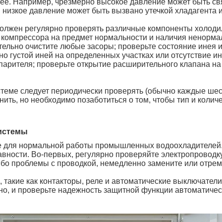
 ее. Например, чрезмерно высокое давление может быть св
 низкое давление может быть вызвано утечкой хладагента 
олжен регулярно проверять различные компоненты холодиль
ы компрессора на предмет нормальности и наличия ненорм
ительно очистите любые засоры; проверьте состояние инея
о густой иней на определенных участках или отсутствие 
парителя; проверьте открытие расширительного клапана н
стеме следует периодически проверять (обычно каждые шест
нить, но необходимо позаботиться о том, чтобы тип и коли
системы
е для нормальной работы промышленных водоохладителей.
вности. Во-первых, регулярно проверяйте электропроводк
бо проблемы с проводкой, немедленно замените или отрем
такие как контакторы, реле и автоматические выключатели
льно, и проверьте надежность защитной функции автоматиче