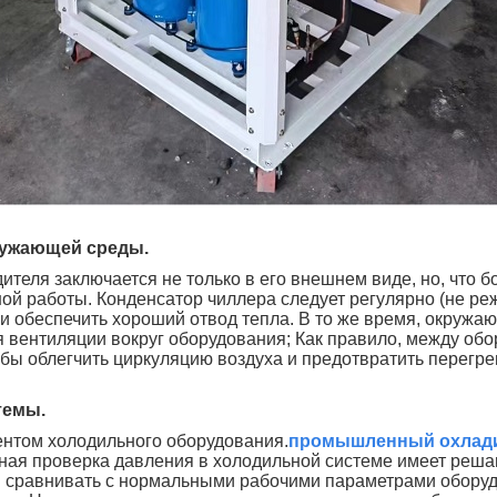
кружающей среды.
теля заключается не только в его внешнем виде, но, что 
й работы. Конденсатор чиллера следует регулярно (не реж
 и обеспечить хороший отвод тепла. В то же время, окруж
ля вентиляции вокруг оборудования; Как правило, между о
обы облегчить циркуляцию воздуха и предотвратить перегре
темы.
нтом холодильного оборудования.
промышленный охлад
ая проверка давления в холодильной системе имеет решаю
и сравнивать с нормальными рабочими параметрами обору