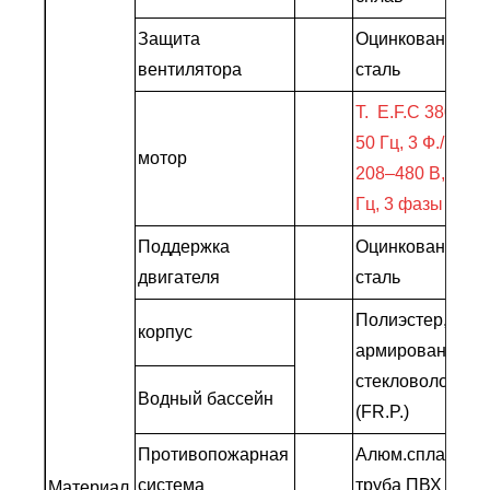
Защита
Оцинкованная
вентилятора
сталь
T. E.F.C 380 В,
50 Гц, 3 Ф./
мотор
208–480 В, 60
Гц, 3 фазы
Поддержка
Оцинкованная
двигателя
сталь
Полиэстер,
корпус
армированный
стекловолокном
Водный бассейн
(FR.P.)
Противопожарная
Алюм.сплав/
система
труба ПВХ
Материал