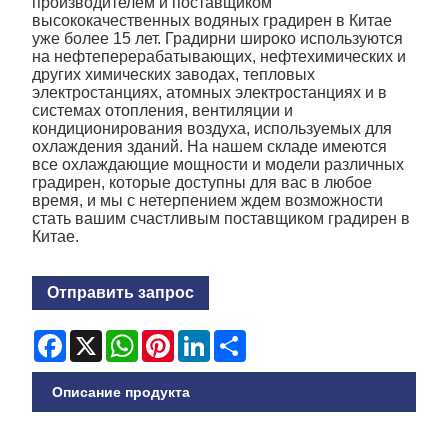
производителем и поставщиком
высококачественных водяных градирен в Китае
уже более 15 лет. Градирни широко используются
на нефтеперерабатывающих, нефтехимических и
других химических заводах, тепловых
электростанциях, атомных электростанциях и в
системах отопления, вентиляции и
кондиционирования воздуха, используемых для
охлаждения зданий. На нашем складе имеются
все охлаждающие мощности и модели различных
градирен, которые доступны для вас в любое
время, и мы с нетерпением ждем возможности
стать вашим счастливым поставщиком градирен в
Китае.
Отправить запрос
Facebook
X
WhatsApp
Pinterest
LinkedIn
Share
Описание продукта