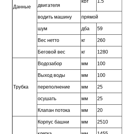
кВт
1.5
двигателя
Данные
водить машину
прямой
шум
дба
59
Вес нетто
кг
260
Беговой вес
кг
1280
Водозабор
мм
100
Выход воды
мм
100
Трубка
переполнение
мм
25
осушать
мм
25
Клапан потока
мм
20
Корпус башни
мм
2510
клетка
мм
1455