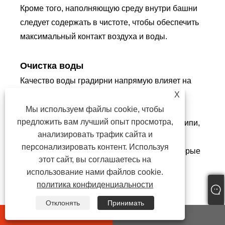
Кроме того, наполняющую среду внутри башни
следует содержать в чистоте, чтобы обеспечить
максимальный контакт воздуха и воды.
Очистка воды
Качество воды градирни напрямую влияет на
производительность градирни. Регулярная
X
очистка воды, включая использование
Мы используем файлы cookie, чтобы
предложить вам лучший опыт просмотра,
биоцидов, альгицидов и средств против накипи,
анализировать трафик сайта и
может предотвратить такие проблемы, как
персонализировать контент. Используя
коррозия, накипь и биологический рост, которые
этот сайт, вы соглашаетесь на
могут повредить градирни и снизить их
использование нами файлов cookie.
эффективность.
политика конфиденциальности
Отклонять
Принимать
Проверка механических компонентов
whatsapp
E-mail
Механические части градирни, такие как