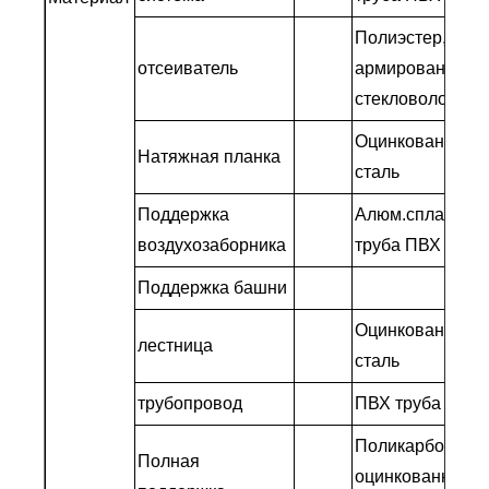
Полиэстер,
отсеиватель
армированный
стекловолокном
Оцинкованная
Натяжная планка
сталь
Поддержка
Алюм.сплав/
воздухозаборника
труба ПВХ
Поддержка башни
Оцинкованная
лестница
сталь
трубопровод
ПВХ труба
Поликарбонат и
Полная
оцинкованная