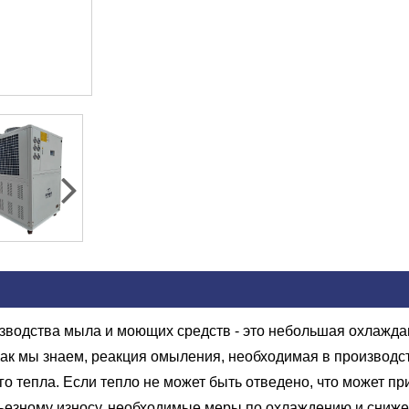
оизводства мыла и моющих средств - это небольшая охлажд
ак мы знаем, реакция омыления, необходимая в производс
о тепла. Если тепло не может быть отведено, что может п
ерьезному износу, необходимые меры по охлаждению и сни