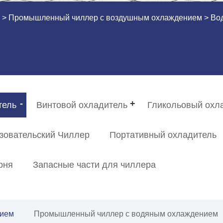
ь
>
Промышленный чиллер с воздушным охлаждением
> Вод
тель
Винтовой охладитель
Гликольовый охл
зовательский Чиллер
Портативный охладитель
рня
Запасные части для чиллера
нием
Промышленный чиллер с водяным охлаждением